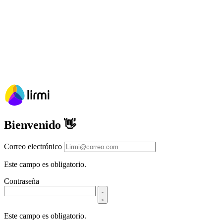
Tu escuela unida por un mismo
propósito.
Conecta a docentes directivos y equipos de apoyo en una sola
plataforma que habla el mismo idioma educativo.
Bienvenido 👋
Correo electrónico
Este campo es obligatorio.
Contraseña
Este campo es obligatorio.